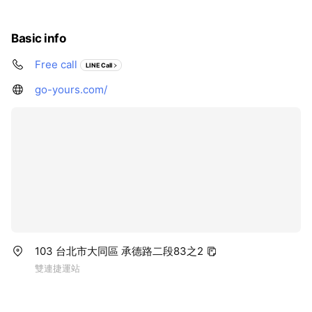
證的申請門檻較一般工作簽證低，
業” 簡稱 “Global 30”，即“G30項
無須學歷只需有N4程度。
目”。 SGU項目在本質上和G30項
目並無區別，但在原來的基礎上由
Basic info
13所大學擴增為37所院校。由“頂尖
型13所A類院校” + “國際牽引型24
Free call
LINE Call
所B類院校”組成。共計近1000餘個
專業可以申請。
go-yours.com/
103 台北市大同區 承德路二段83之2
雙連捷運站