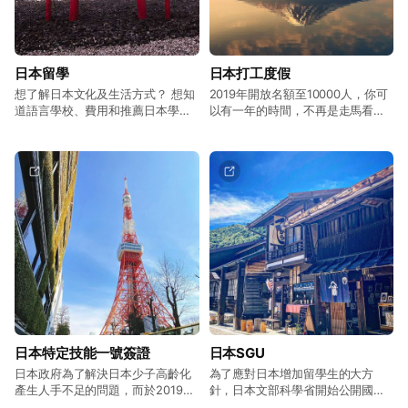
日本留學
日本打工度假
想了解日本文化及生活方式？ 想知
2019年開放名額至10000人，你可
道語言學校、費用和推薦日本學
以有一年的時間，不再是走馬看
校？ 免費諮詢找出最適合你的日本
花，而是深度旅遊、了解日本文
生活。
化。 即便覺得自己日文不好，只要
敢開口你有的是機會！
日本特定技能一號簽證
日本SGU
日本政府為了解決日本少子高齡化
為了應對日本增加留學生的大方
產生人手不足的問題，而於2019年
針，日本文部科學省開始公開國際
4月設立的新簽證。特定技能一號簽
化發展計畫即“國際化拠點整備事