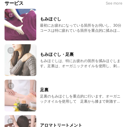
サービス
See more
もみほぐし
最初にお疲れになっている箇所をお伺いし、30分
コースは特に疲れている箇所を重点的に揉みほぐ
します。60分以上のメニューは全身を丁寧に揉み
ほぐします。
もみほぐし・足裏
もみほぐしは、特にお疲れの箇所を揉みほぐしま
す。足裏は、オーガニックオイルを使用し、刺激
することにより、老廃物の排出を促します。
足裏
足裏のもみほぐしを重点的に行います。オーガニ
ックオイルを使用して 足裏から膝まで刺激する
ことにより老廃物の排出を促します。
アロマトリートメント