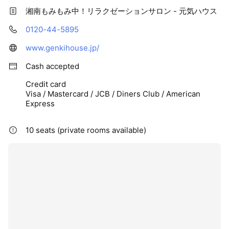
湘南もみもみ中！リラクゼーションサロン - 元気ハウス
0120-44-5895
www.genkihouse.jp/
Cash accepted
Credit card
Visa / Mastercard / JCB / Diners Club / American
Express
10 seats (private rooms available)