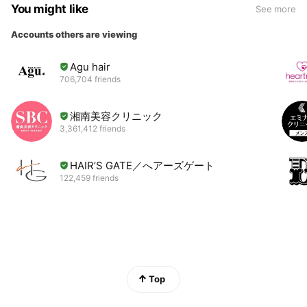
You might like
See more
Accounts others are viewing
Agu hair
706,704 friends
湘南美容クリニック
3,361,412 friends
HAIR’S GATE／へアーズゲート
122,459 friends
Top