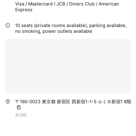
Visa / Mastercard / JCB / Diners Club / American
Express
10 seats (private rooms available), parking available,
no smoking, power outlets available
〒160-0023 東京都 新宿区 西新宿1-1-5 ルミネ新宿1 8階
新宿駅