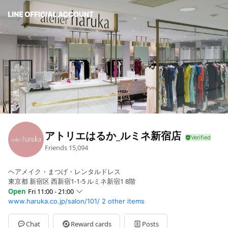
アトリエはるか_ルミネ新宿店
Friends
15,094
ヘアメイク・まつげ・レンタルドレス
東京都 新宿区 西新宿1-1-5 ルミネ新宿1 8階
Open
Fri 11:00 - 21:00
www.haruka.co.jp/salon/101/
2 other items
Sun
11:00 - 21:00
Mon
11:00 - 21:00
Tue
11:00 - 21:00
Chat
Reward cards
Posts