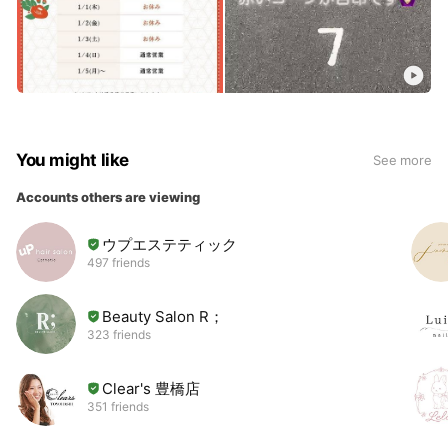
You might like
See more
Accounts others are viewing
ウプエステティック
497 friends
Beauty Salon R；
323 friends
Clear's 豊橋店
351 friends