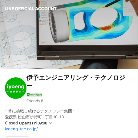
伊予エンジニアリング・テクノロジ
ー
Friends
8
~ 常に挑戦し続けるテクノロジー集団 ~
愛媛県 松山市歩行町 1丁目10−13
Closed
Opens Fri 09:00
iyoeng-tec.co.jp/
Sun
Closed
Mon
09:00 - 18: