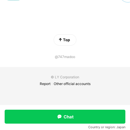
Top
@747madoo
© LY Corporation
Report
Other official accounts
Chat
Country or region:
Japan