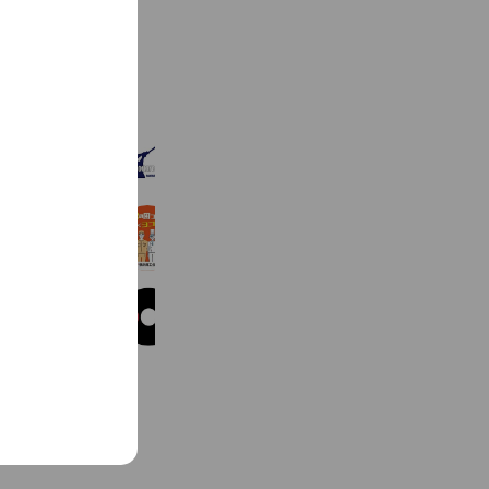
C
l
o
See more
s
e
野球スクール デポルターレクラブ
338 friends
横浜商工会議所 交流会情報
999 friends
amedico•アメディコ
384 friends