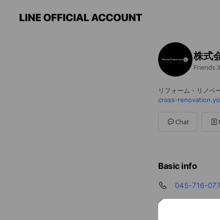
株式
Friends
3
リフォーム・リノベ
cross-renovation.y
Chat
Basic info
045-716-07
cross-renov