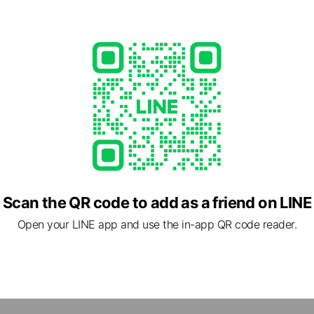
e viewing
トテラスホーム
ds
会社 小堺建設
ds
マコーポレーション株式会社
Scan the QR code to add as a friend on LINE
ds
Open your LINE app and use the in-app QR code reader.