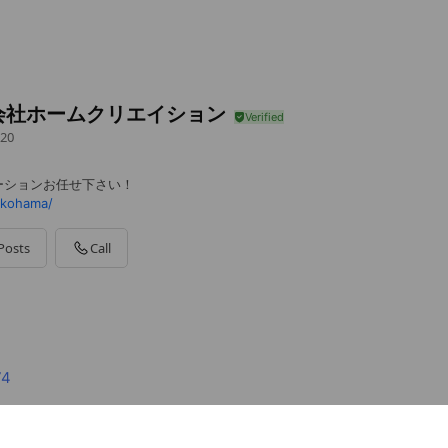
会社ホームクリエイション
20
ーションお任せ下さい！
okohama/
Posts
Call
74
ation.yokohama/