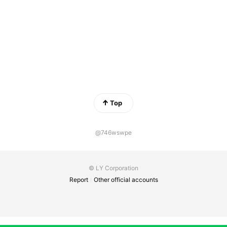
Top
@746wswpe
© LY Corporation
Report
Other official accounts