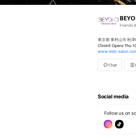
BEY
Friends
8
東京都 東村山市 秋津町
Closed
Opens Thu 10
www.mdc-salon.co
Sun
10:00 - 22:00
Mon
10:00 - 22:00
Tue
10:00 - 22:00
Chat
Wed
10:00 - 22:00
Thu
10:00 - 22:00
Fri
10:00 - 22:00
Sat
10:00 - 22:00
365日営業！
Social media
Follow us on so