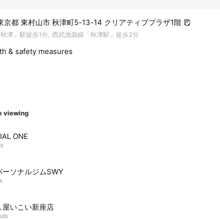
1 東京都 東村山市 秋津町5-13-14 クリアティブプラザ1階
新秋津」駅徒歩1分, 西武池袋線「秋津駅」徒歩2分
lth & safety measures
e viewing
IAL ONE
ds
パーソナルジムSWY
s
し屋いこい新座店
nds