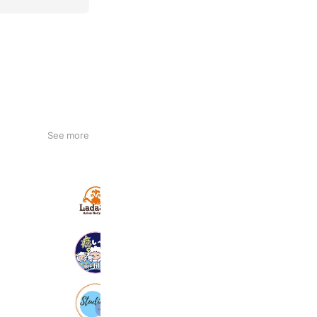
See more
ラダシア朝霞台店
903 friends
癒し〜ぷ東村山店
2,824 friends
Studio 5 スタジオファイブ
731 friends