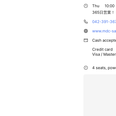
Thu
10:00 
365日営業！
042-391-36
www.mdc-sa
Cash accept
Credit card
Visa / Maste
4 seats, powe