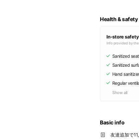
Health & safety
In-store safety
Info provided by th
Sanitized seat
Sanitized sur
Hand sanitize
Regular ventil
Show all
Basic info
友達追加で1