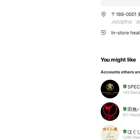
〒189-000
JR武蔵野線「
In-store hea
You might like
Accounts others ar
SPEC
145 frien
田無
511 friend
ほぐ
1,260 frie