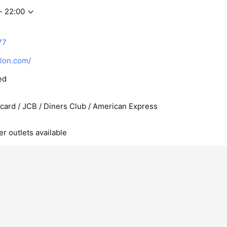
- 22:00
77
lon.com/
ed
rcard / JCB / Diners Club / American Express
r outlets available