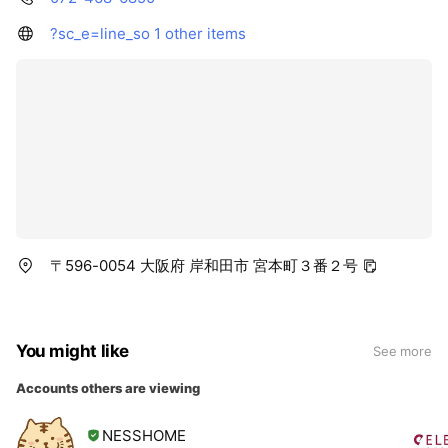
?sc_e=line_so
1 other items
〒596-0054 大阪府 岸和田市 宮本町３番２号
You might like
See more
Accounts others are viewing
NESSHOME