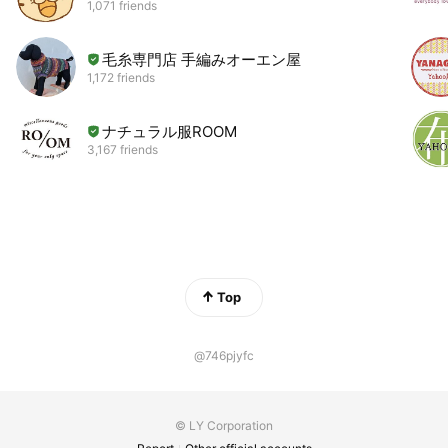
1,071 friends
毛糸専門店 手編みオーエン屋
1,172 friends
ナチュラル服ROOM
3,167 friends
Top
@746pjyfc
© LY Corporation