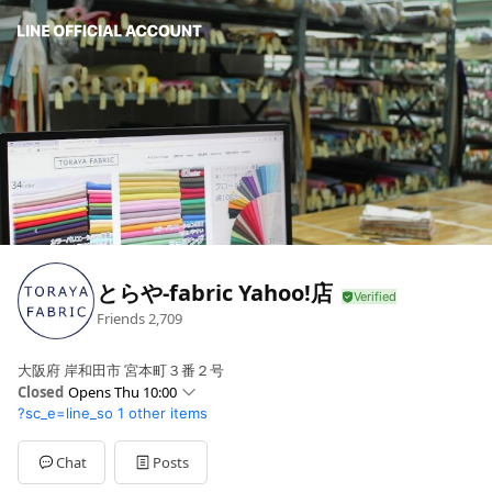
とらや-fabric Yahoo!店
Friends
2,709
大阪府 岸和田市 宮本町３番２号
Closed
Opens Thu 10:00
?sc_e=line_so
1 other items
Sun
Closed
Mon
10:00 - 17:00
Tue
10:00 - 17:00
Chat
Posts
Wed
10:00 - 17:00