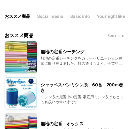
Thu
10:00 - 17:00
Fri
10:00 - 17:00
Sat
10:00 - 17:00
おススメ商品
Social media
Basic info
You might like
日曜日と祝日は休業日
おススメ商品
See more
無地の定番 シーチング
無地の定番シーチングをカラーバリエーション豊
富に取り揃えました。針の通りもよく、手芸初心
者様にも扱いやすい生地です。
シャッペスパンミシン糸 60番 200ｍ巻
き
ミシン糸の定番中の定番 家庭用ミシン糸でもとっ
ても扱いやすい糸です
無地の定番 オックス