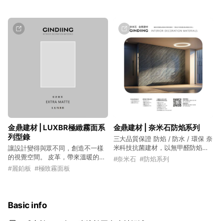
面的需求，提供了多達30多種經典
收邊，就能讓細節與質感一次到
浮雕色彩選擇，今年再次改革發行
位。 全系列產品有通過商檢局認
新色。 GIUNGLA 金格拉板 產品表
證，及建築法、消防法等相關規定
面具有低甲醛、超耐磨、浮雕觸
認證。通過實驗室八項老化測試、
感， 自然風格等優點， 另外對表面
通過SGS-CNS 7614 防焰一級認
擬真度特別要求。高耐磨係數讓施
證、通過SGS-CNS 8058 甲醛釋出
工更簡單， 產品適合用於各種櫥櫃
量零檢出、通過CNS 14705-1 耐燃
等收納機能空間 包括主臥更衣室、
二級認證，以及1000萬產品責任保
傢俱櫃體、辦公室收納等應用。
險。
金鼎建材 | LUXBR極緻霧面系
金鼎建材 | 奈米石防焰系列
列型錄
三大品質保證 防焰 / 防水 / 環保 奈
米科技抗菌建材，以無甲醛防焰材
讓設計變得與眾不同，創造不一樣
質為基礎 不僅能輕巧施工，而且具
的視覺空間。 皮革，帶來溫暖的觸
#
奈米石
#
防焰系列
有出色的防潮耐用性，確保長效使
感及視覺效果，我們將逼真的皮革
#
麗鉑板
#
極致霧面板
用！ 多種樣式及經濟實惠的特點，
效果，運用於板材上。 讓設計元素
滿足設計的需求 奈米石板材堅持環
不再只是堅硬的木頭與冰冷的金
保的設計，同時易於清潔維護 提供
屬，展現更高價值的設計空間。 ●
安心、舒適的居住環境 奈米石不僅
極致霧面 開發極細小分子塗料，有
Basic info
具有長壽命 更將美學、實用和健康
效降低光線反射率，比烤漆更佳細
完美結合 為您的居家生活帶來全方
緻的表面處理工法，達到全霧面的