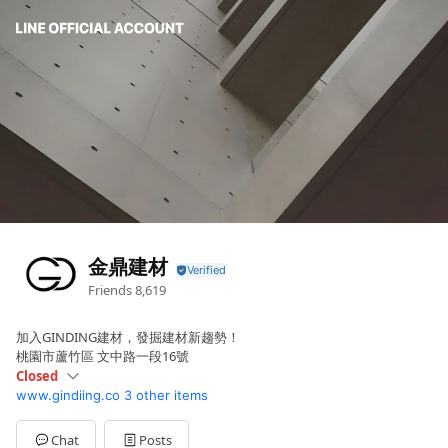
金鼎建材
Friends
8,619
加入GINDING建材，發掘建材新趨勢！
桃園市蘆竹區 文中路一段16號
Closed
www.gindiing.co
3 other items
Sun
Closed
Mon
08:00 - 20:00
Tue
08:00 - 20:00
Chat
Posts