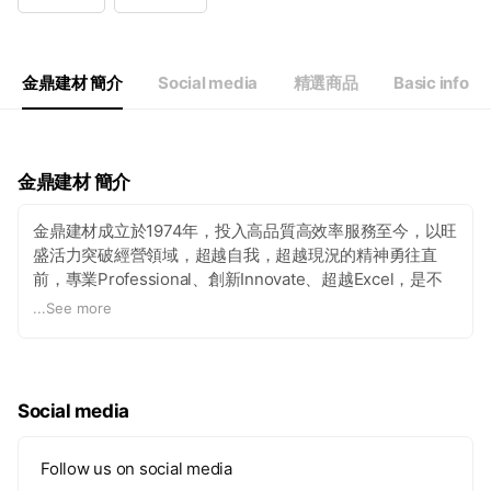
Wed
08:00 - 20:00
Thu
08:00 - 20:00
Fri
08:00 - 20:00
Sat
08:00 - 20:00
金鼎建材 簡介
Social media
精選商品
Basic info
國定假日營業時間可能不同
金鼎建材 簡介
金鼎建材成立於1974年，投入高品質高效率服務至今，以旺
盛活力突破經營領域，超越自我，超越現況的精神勇往直
前，專業Professional、創新Innovate、超越Excel，是不
變的經營理念。
...
See more
Social media
Follow us on social media