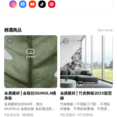
精選商品
See more
金鼎建材 | 金格拉GIUNGLA桶
金鼎建材 | 竹炭飾板2023版型
身板
錄
金鼎建材自2004年，推出
竹炭飾板 | 不需能工巧匠，不用貼
GIUNGLA 金格拉板 首款產品至
封邊條、不用砂紙磨邊、不用塗角
今，滿足市場對桶身材料和浮雕表
線漆，只要背面洗溝直接折角一體
#
金格拉板
#
櫥櫃板
#
金鼎建材
#
竹炭飾板