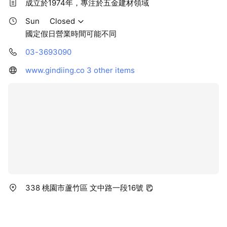
成立於1974年，專注於五金建材領域
位的品質保障！
視覺效果。 ●絲絨觸感 產品觸感柔
軟滑順，為居家空間帶來寧靜優雅
Sun
Closed
的氛圍，極適合於裝飾壁面及櫥櫃
國定假日營業時間可能不同
門片等運用。 ●抗指紋 透過先進的
精密塗佈製程，賦予板材優異的油
03-3693090
類、特別是指紋的防附著性，以及
易擦拭性，並可以75%酒精擦拭清
www.gindiing.co
3 other items
潔。 ●防焰 材料本身具CNS7614
防焰一級等級，可貼合矽酸鈣板，
可達耐燃一級的表準。 -MDF抗潮
密底板 : 厚度：3mm 長寬：4X8尺
貼面：單面
338 桃園市蘆竹區 文中路一段16號