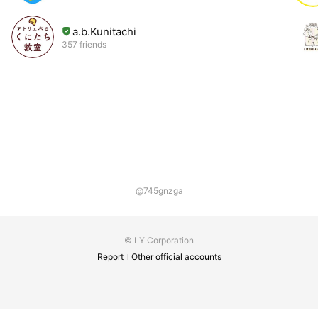
a.b.Kunitachi
357 friends
@745gnzga
© LY Corporation
Report
Other official accounts