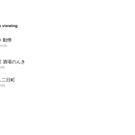
e viewing
 動悸
iends
窪 酒場のんき
nds
し二日町
ends