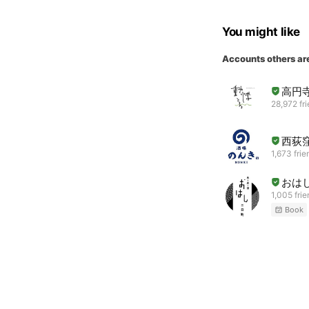
You might like
Accounts others ar
高円寺
28,972 fr
西荻
1,673 frie
おは
1,005 fri
Book