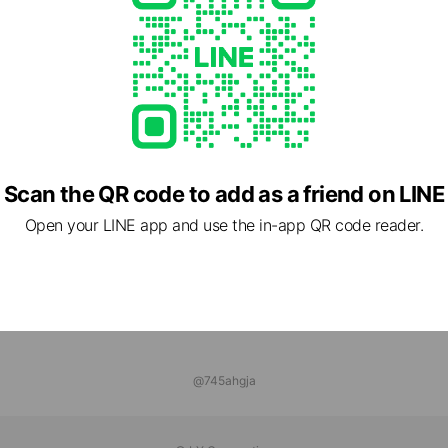
伊丹駅前ひがし商店街
nds
フパートナー川西久代店
ends
Scan the QR code to add as a friend on LINE
Open your LINE app and use the in-app QR code reader.
@745ahgja