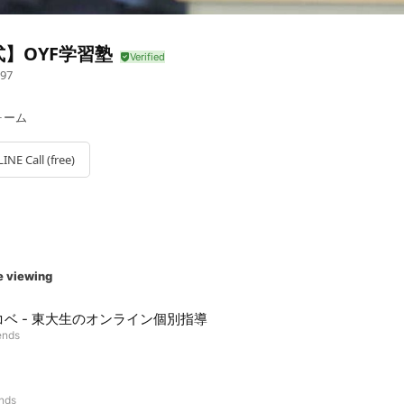
】OYF学習塾
97
ォーム
LINE Call (free)
e viewing
コベ - 東大生のオンライン個別指導
ends
ends