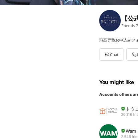
【公式
Friends
7
飛高専塾お申込みフ
Chat
You might like
Accounts others ar
トウ
20,116 fri
Wam
2,545 fri