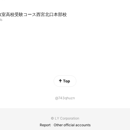
教室高校受験コース西宮北口本部校
ds
Top
@743qhuzn
© LY Corporation
Report
Other official accounts