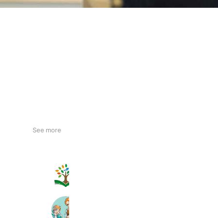
See more
ことのば
1,727 friends
浜崎アカデミー
752 friends