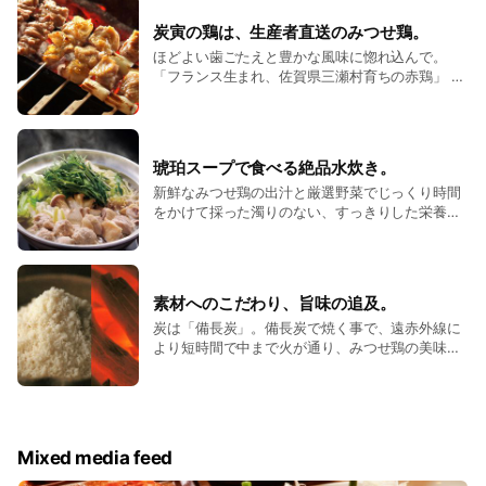
炭寅の鶏は、生産者直送のみつせ鶏。
ほどよい歯ごたえと豊かな風味に惚れ込んで。
「フランス生まれ、佐賀県三瀬村育ちの赤鶏」 日
本人の嗜好に合う鶏を求めてたどり着いた美食国
フランスの赤鶏。雛のときに空輸し、自然豊かな
佐賀でノビノビと育てたからこその『細やかな極
上の舌触り』。
琥珀スープで食べる絶品水炊き。
新鮮なみつせ鶏の出汁と厳選野菜でじっくり時間
をかけて採った濁りのない、すっきりした栄養た
っぷりスープでお楽しみ下さい。
素材へのこだわり、旨味の追及。
炭は「備長炭」。備長炭で焼く事で、遠赤外線に
より短時間で中まで火が通り、みつせ鶏の美味し
さを引き立てます。 塩は「沖縄粟国島天然塩」。
沖縄の粟国島で作られるミネラルたっぷりの天然
塩。素材の旨味を十分に引き出す立役者です。
Mixed media feed