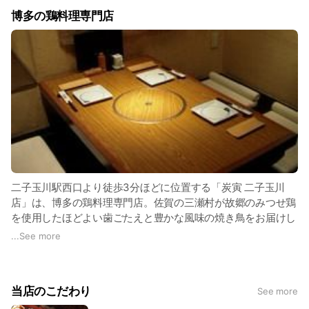
博多の鶏料理専門店
二子玉川駅西口より徒歩3分ほどに位置する「炭寅 二子玉川
店」は、博多の鶏料理専門店。佐賀の三瀬村が故郷のみつせ鶏
を使用したほどよい歯ごたえと豊かな風味の焼き鳥をお届けし
ます。生産者直送ならではの、とびっきりの鮮度と調理にこだ
...
See more
わった焼き鳥・水炊き・逸品料理等をお楽しみください。お料
理と相性抜群な九州の地酒・地焼酎も充実しています。
当店のこだわり
See more