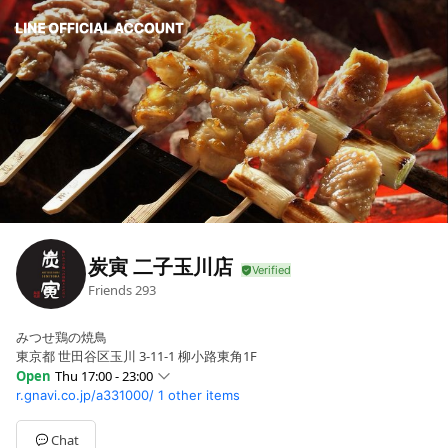
炭寅 二子玉川店
Friends
293
みつせ鶏の焼鳥
東京都 世田谷区玉川 3-11-1 柳小路東角1F
Open
Thu 17:00 - 23:00
r.gnavi.co.jp/a331000/
1 other items
Mon
17:00 - 23:00
Tue
Closed
Wed
17:00 - 23:00
Chat