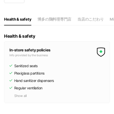
Thu
17:00 - 23:00
Fri
17:00 - 23:00
Sat
17:00 - 23:00
Sun
17:00 - 23:00
Health & safety
博多の鶏料理専門店
当店のこだわり
Mi
祝(前)日・不定休・週別休・連休時等の詳細はお問合せください
Health & safety
In-store safety policies
Info provided by the business
Sanitized seats
Plexiglass partitions
Hand sanitizer dispensers
Regular ventilation
Show all