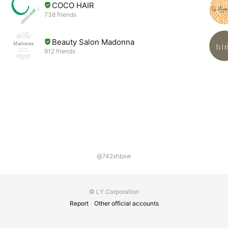
COCO HAIR
738 friends
Beauty Salon Madonna
912 friends
@742xhbxw
© LY Corporation
Report
Other official accounts