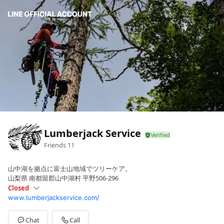
Lumberjack Service
Friends
11
山中湖を拠点に富士山地域でツリーケア。
山梨県 南都留郡山中湖村 平野506-296
Closed
www.lumberjackservice.com/
Sun
Closed
Mon
08:30 - 17:00
Tue
08:30 - 17:00
Chat
Call