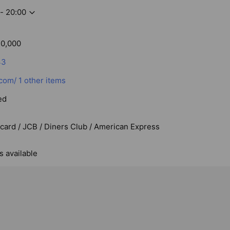
- 20:00
0,000
43
com/
1 other items
ed
rcard / JCB / Diners Club / American Express
s available