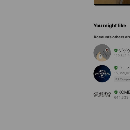
You might like
Accounts others ar
ゲゲ
119,841 f
ユニ
15,359,06
Coupo
KOME
644,333 f