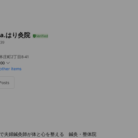
na.はり灸院
39
庄町2丁目8-41
:00
 other items
Posts
で夫婦鍼灸師が体と心を整える 鍼灸・整体院