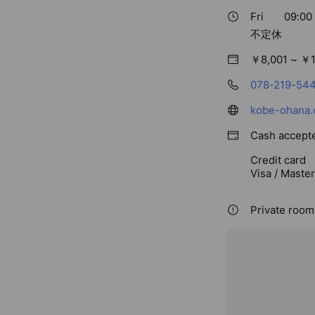
Fri
09:00 
不定休
￥8,001 ~ ￥1
078-219-54
kobe-ohana.
Cash accept
Credit card
Visa / Maste
Private room