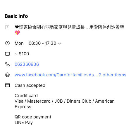
感、您的支持將確保更多的孩子能
這是一個擴展視野、培養領導技能
夠參與這個團體，享受到這份寶貴
的絕佳機會。您的捐款不僅將實現
的機會，提升他們的生活質量。 本
這個目標，還將鼓勵年輕人勇敢追
Basic info
會希望能努力減少以下兒童情緒問
求更多的可能性，並在成長的路上
題： 1.情緒困擾： 兒童可能因無法
獲得重要的經驗。
❤️護家協會關心弱勢家庭與兒童成長，用愛陪伴創造希望
適當地表達或處理情感而感到困
💖
擾，導致情緒問題，如焦慮、憂鬱
或憤怒。 2.自尊心問題： 無法處理
Mon
08:30 - 17:30
情緒，可能對兒童的自尊心產生負
面影響，使他們感到自己不被接受
~ $100
或被認為不正常。 3.社交問題： 同
儕關係困難：兒童可能在與同齡人
062360936
的互動中遇到困難，因為他們無法
理解或適當地應對情感。 4.衝突和
www.facebook.com/CareforfamiliesAssociation/
2 other items
隔離： 情緒管理困難可能導致兒童
在家庭和學校環境中出現不當的行
Cash accepted
為問題，例如衝突、撒謊或隔離自
己。 5.學習問題： 當學學發生困
Credit card
難。情緒管理受影響，可能使兒童
Visa / Mastercard / JCB / Diners Club / American
難以集中精力於學業上，影響他們
Express
的學習和學業成績。 6.專注力不
足： 兒童可能因情感困擾而表現出
QR code payment
專注力不足和過度活躍的症狀，進
LINE Pay
一步干擾他們的學習。 7.心理健康
問題： 情感障礙，長期無法有效管