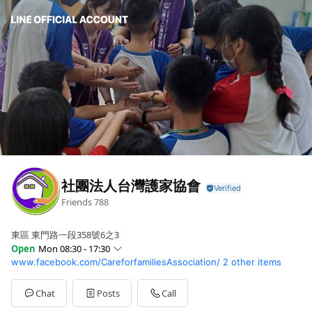
社團法人台灣護家協會
Friends
788
東區 東門路一段358號6之3
Open
Mon 08:30 - 17:30
www.facebook.com/CareforfamiliesAssociation/
2 other items
Sun
Closed
Mon
08:30 - 17:30
Tue
08:30 - 17:30
Chat
Posts
Call
Wed
08:30 - 17:30