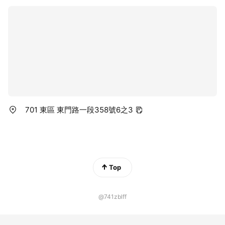
理情感可能導致兒童產生情感障
礙，需要心理健康專業人員的支
持。 8.壓力和壓力應因應： 情緒管
理困難可能使兒童更容易感到壓
力，而缺乏適當的壓力管理策略。
9.行為問題： 不適當的行為反應，
兒童可能表現出不適當的行為反
應，例如攻擊性、挑釁或退縮，這
可能會對他們的家庭和學校環境造
成挑戰。 您的支持即是一個禮物，
將改變兒童的生活軌跡，讓我們共
同努力，為弱勢兒童的未來塑造一
701 東區 東門路一段358號6之3
個更美好的明天。
Top
@741zblff