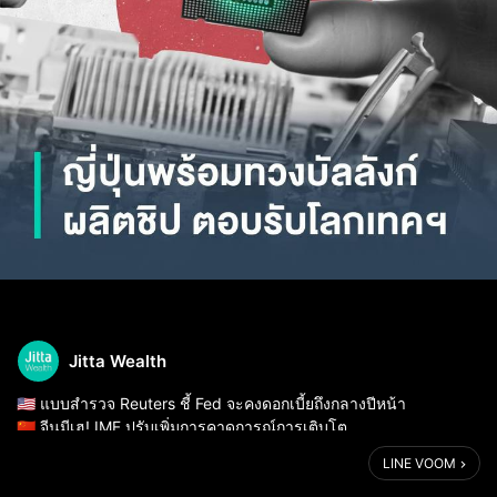
Jitta Wealth
🇺🇸 แบบสำรวจ Reuters ชี้ Fed จะคงดอกเบี้ยถึงกลางปีหน้า
🇨🇳 จีนมีเฮ! IMF ปรับเพิ่มการคาดการณ์การเติบโต
🇹🇭 ไทยเตรียมปรับเงื่อนไขแจกเงินดิจิทัล
LINE VOOM
🇯🇵 ญี่ปุ่นทุ่ม 2 ล้านล้านเยน ทวงบัลลังก์เจ้าแห่งชิป