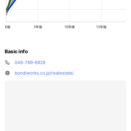
Basic info
048-789-6928
bondiworks.co.jp/realestate/