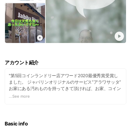
アカウント紹介
"第5回コインランドリー店アワード2020最優秀賞受賞し
ました。 ジャバリンオリジナルのサービス“アラワサッタ”
お家にある汚れものを持ってきて頂ければ、お家、コイン
ランドリー、クリーニングに仕分けします。 お家、コイン
...
See more
ランドリーで洗えるものは常駐しているスタッフが代行し
て洗濯いたします。 気になるシミがあればしみ抜きの代
行、自分でやりたい方には洗剤を販売しています。 ジャバ
リンは失敗しない洗濯を提供できるように日々努力してい
Basic info
ます。"