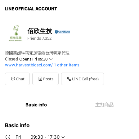
佰欣生技
Friends
7,352
德國芙媚琳窈窕加強錠台灣獨家代理
Closed
Opens Fri 09:30
www.harvestbiosci.com/
1 other items
Sun
Closed
Mon
09:30 - 17:30
Tue
09:30 - 17:30
Chat
Posts
LINE Call (free)
Wed
09:30 - 17:30
Thu
09:30 - 17:30
Fri
09:30 - 17:30
Sat
Closed
Basic info
主打商品
Basic info
Fri
09:30 - 17:30