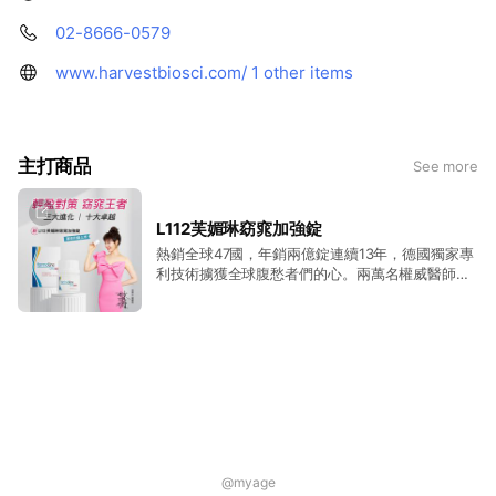
02-8666-0579
www.harvestbiosci.com/
1 other items
主打商品
See more
L112芙媚琳窈窕加強錠
熱銷全球47國，年銷兩億錠連續13年，德國獨家專
利技術擄獲全球腹愁者們的心。兩萬名權威醫師推
薦，經過SGS360項西藥檢測均「未檢出」 不含西
藥、無副作用、不拉肚子、不心悸、不頭暈、不傷
肝腎。林姿佑代言德國全新芙媚琳加強錠 「姿佑姊
做到了 你也可以」。健康管理體重的唯一選擇。
@myage