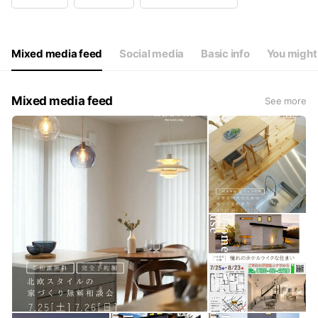
Wed
00:00 - 00:00
Thu
10:00 - 17:00
Fri
10:00 - 17:00
Sat
10:00 - 17:00
Mixed media feed
Social media
Basic info
You might 
毎週水曜日お休み
Mixed media feed
See more