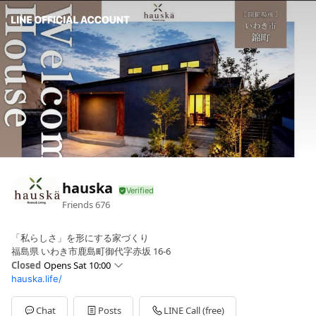
hauska
Friends
676
「私らしさ」を形にする家づくり
福島県 いわき市鹿島町御代字赤坂 16-6
Closed
Opens Sat 10:00
hauska.life/
Sun
10:00 - 17:00
Mon
10:00 - 17:00
Tue
10:00 - 17:00
Chat
Posts
LINE Call (free)