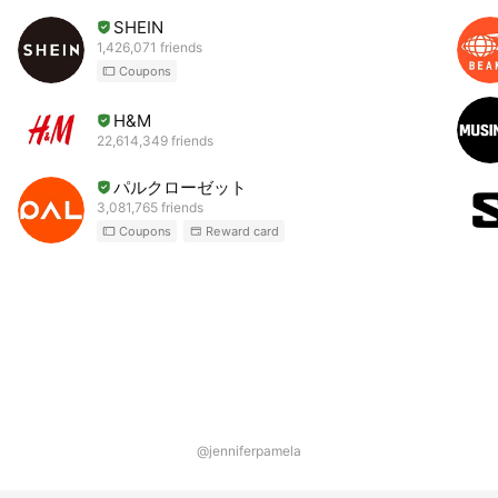
SHEIN
1,426,071 friends
Coupons
H&M
22,614,349 friends
パルクローゼット
3,081,765 friends
Coupons
Reward card
@jenniferpamela