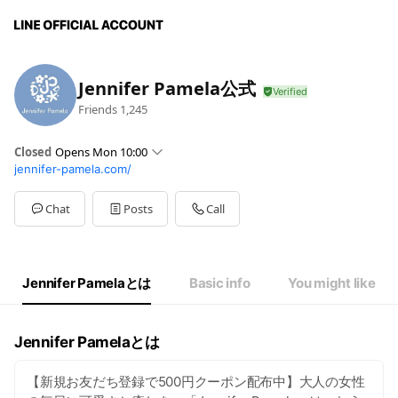
Jennifer Pamela公式
Friends
1,245
Closed
Opens Mon 10:00
jennifer-pamela.com/
Mon
10:00 - 13:00,14:00 - 17:30
Sat
Closed
※6月中電話対応はお休みさせていただきます。
Chat
Posts
Call
Jennifer Pamelaとは
Basic info
You might like
Jennifer Pamelaとは
【新規お友だち登録で500円クーポン配布中】大人の女性