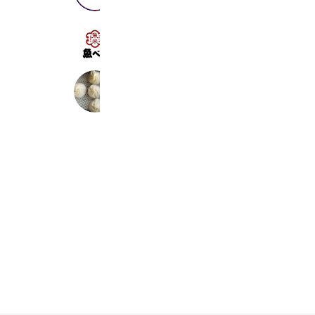
魚べい 壬生店
3,050 friends
小籠包Garden大地
396 friends
Coupons