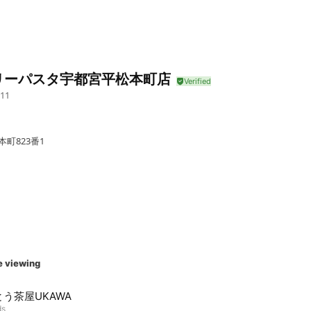
リーパスタ宇都宮平松本町店
11
！
本町823番1
e viewing
う茶屋UKAWA
ds