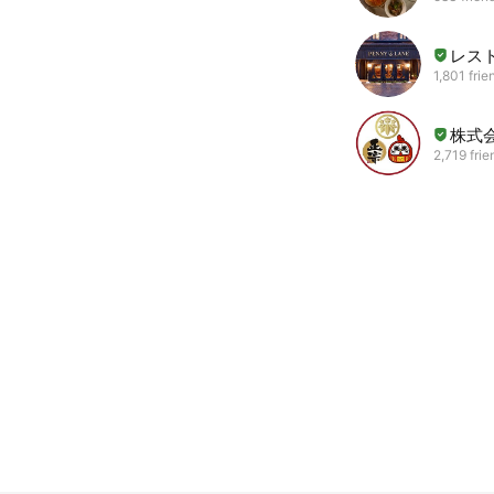
レス
1,801 frie
株式
2,719 frie