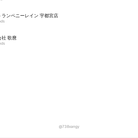
トランペニーレイン 宇都宮店
nds
会社 歌麿
nds
@738xangy