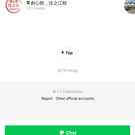
創心館＿住之江校
223 friends
Top
@737mlcgp
© LY Corporation
Report
Other official accounts
Chat