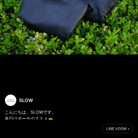
SLOW
こんにちは、SLOWです。
本日はポーチのススメ👝
LINE VOOM
-embossing leather pouch S -(NO,300S148K)
税込価格 ¥7,700-(本体価格 ¥7,000-)