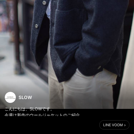
SLOW
こんにちは、SLOWです。
今週は新作のウールジャケットのご紹介。
LINE VOOM
lamds wool -Tweed jacket-(NO,YA022K)
税込価格 ¥60,500-(本体価格 ¥55,000-)