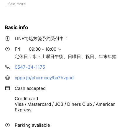
病院に行くほどではないかな？どこに相談すればいいかな？そ
...
See more
んな時にはフラワー薬局にご相談ください。
親切、丁寧な対応を心がけており、皆様に安心してお越しいた
Basic info
だける薬局を目指しております。
ご来局が困難な患者様には在宅訪問対応も行っておりますの
LINEで処方箋予約受付中！
で、お気軽にお申し付けください。
ご相談頂いた内容に応じて、患者様一人ひとりに合う近隣の病
Fri
09:00 - 18:00
院やクリニックもご紹介致します。
定休日：水・土曜日午後、日曜日、祝日、年末年始
0547-34-1175
yppp.jp/pharmacy/ba7hvpnd
Cash accepted
Credit card
Visa / Mastercard / JCB / Diners Club / American
Express
Parking available