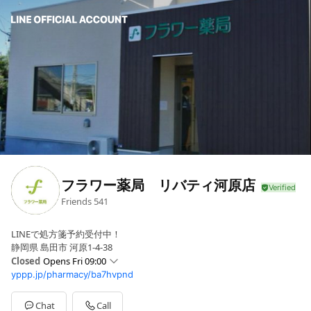
フラワー薬局 リバティ河原店
Friends
541
LINEで処方箋予約受付中！
静岡県 島田市 河原1-4-38
Closed
Opens Fri 09:00
yppp.jp/pharmacy/ba7hvpnd
Sun
Closed
Mon
09:00 - 18:00
Tue
09:00 - 18:00
Chat
Call