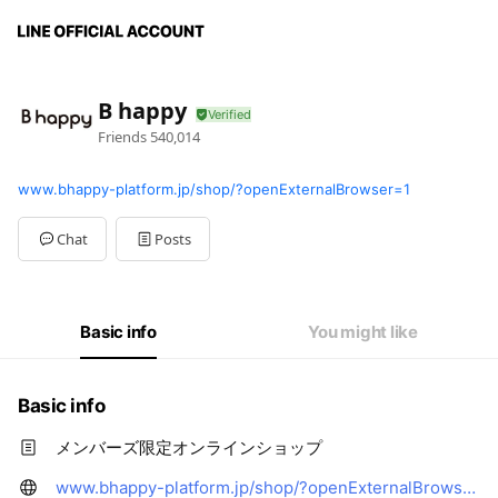
B happy
Friends
540,014
www.bhappy-platform.jp/shop/?openExternalBrowser=1
Chat
Posts
Basic info
You might like
Basic info
メンバーズ限定オンラインショップ
www.bhappy-platform.jp/shop/?openExternalBrowser=1