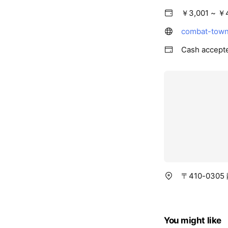
￥3,001 ~ ￥
combat-town
Cash accept
〒410-030
You might like