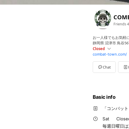
COM
Friends
4
お一人様でもお気軽
静岡県 沼津市 鳥谷56
Closed
combat-town.com/
Sun
09: - 16:30
Mon
Closed
Tue
Closed
Chat
Wed
Closed
Thu
Closed
Fri
Closed
Sat
Closed
毎週日曜日は定例会開
Basic info
「コンバット
Sat
Close
毎週日曜日は