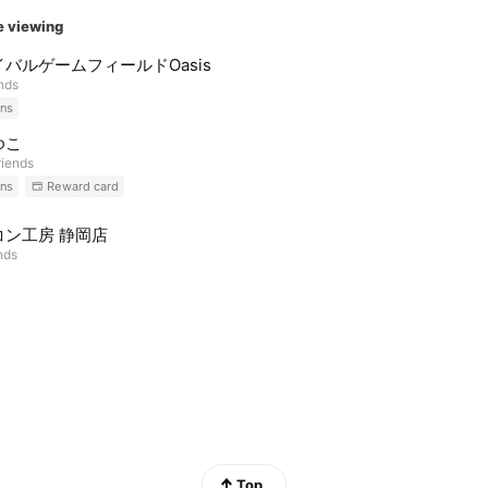
e viewing
バルゲームフィールドOasis
ends
ns
ゆこ
riends
ns
Reward card
コン工房 静岡店
nds
Top