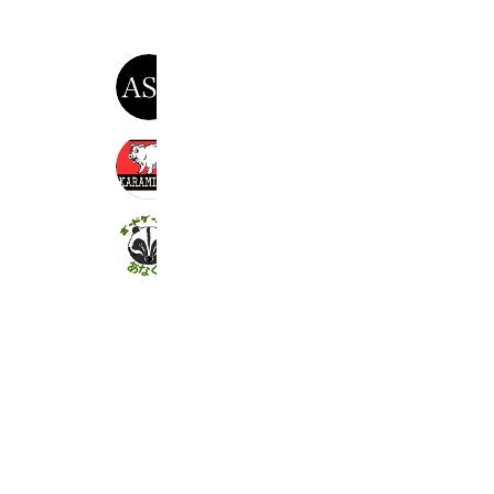
メンズ脱毛専門店ASK
1,880 friends
Coupons
濃厚辛味噌ラーメン からみそや
4,817 friends
Reward card
Takeout
あなぐま@ボドゲカフェ
651 friends