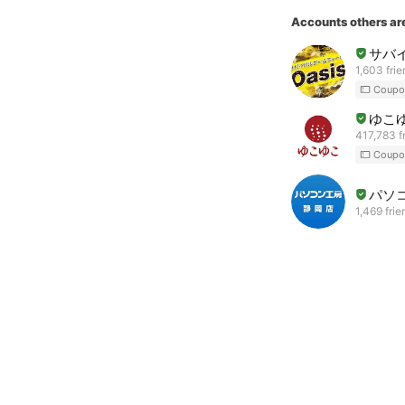
Accounts others ar
サバイ
1,603 fri
Coupo
ゆこ
417,783 f
Coupo
パソ
1,469 frie