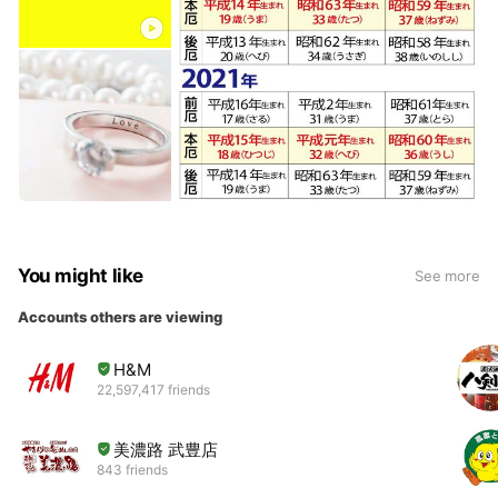
You might like
See more
Accounts others are viewing
H&M
22,597,417 friends
美濃路 武豊店
843 friends