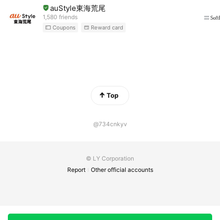
auStyle東海荒尾
1,580 friends
Coupons
Reward card
Top
@734cnkyv
© LY Corporation
Report
Other official accounts