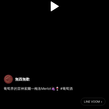
無酉無歡
葡萄界的雷神索爾—梅洛Merlot🍇🍷 #葡萄酒
LINE VOOM