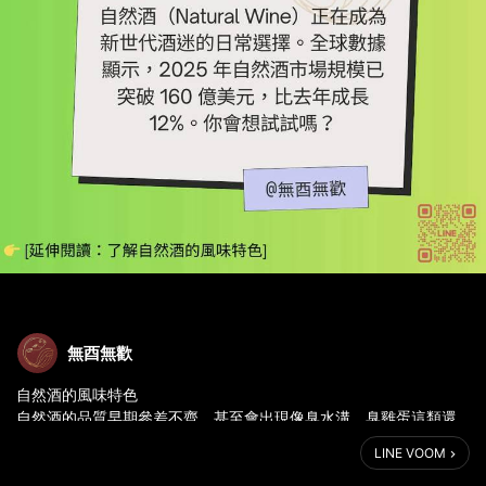
無酉無歡
自然酒的風味特色
自然酒的品質早期參差不齊，甚至會出現像臭水溝、臭雞蛋這類還
原臭。那是因為自然酒幾乎不添加二氧化硫來維持品質，也強調未
LINE VOOM
過濾完全(因此自然酒常出現許多沉澱物，那是死去的酵母，屬於正
常範圍)。好處是香氣口感沒有被過濾影響，保留了更加豐富、天