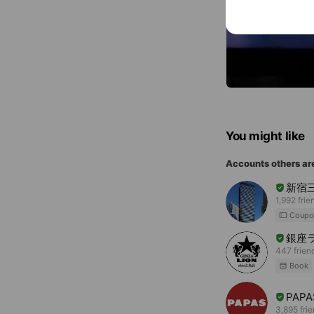
You might like
Accounts others ar
新宿
1,992 frie
Coupo
銀座ラ
447 frien
Book
PAPA
3,895 fri