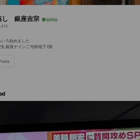
蒸し 銀座吉宗
,416
ろいろ始めました
-7先 銀座ナイン二号館地下1階
Posts
ed