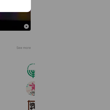
See more
長南パブリックコース
3,454 friends
Reward card
てんぐ大ホール 銀座ナイン店
199 friends
Book
Coupons
資さんうどん ららぽーと東京ベイ店
3,775 friends