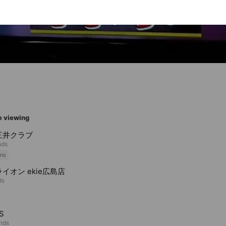
e viewing
三井クラブ
nds
ns
イオン ekie広島店
ds
S
ends