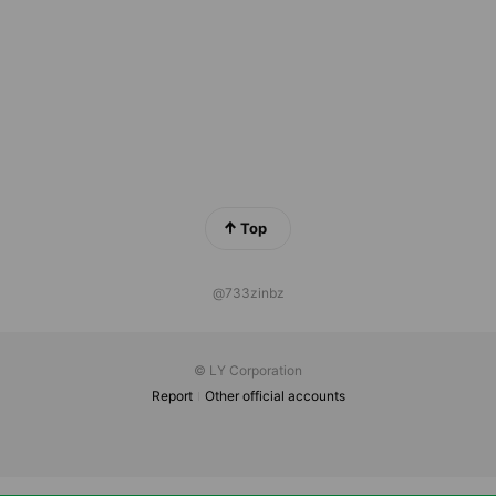
Top
@733zinbz
© LY Corporation
Report
Other official accounts