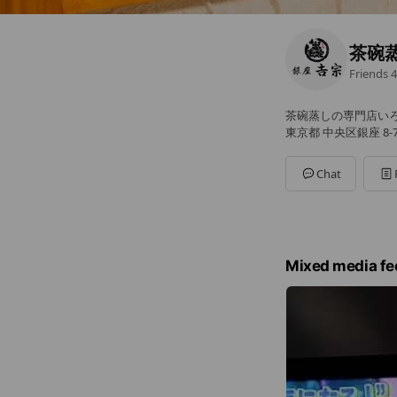
茶碗
Friends
4
茶碗蒸しの専門店い
東京都 中央区銀座 8
Chat
Mixed media fe