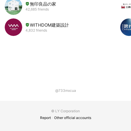
無印良品の家
42,685 friends
WITHDOM建築設計
4,832 friends
@733mxcua
© LY Corporation
Report
Other official accounts