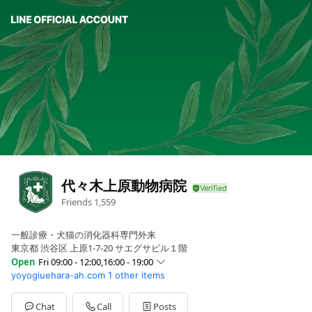
代々木上原動物病院
Friends
1,559
一般診療・犬猫の消化器科専門外来
東京都 渋谷区 上原1-7-20 サエグサビル１階
Open
Fri 09:00 - 12:00,16:00 - 19:00
yoyogiuehara-ah.com
1 other items
Sun
09:00 - 12:00
Mon
09:00 - 12:00,16:00 - 19:00
Tue
09:00 - 12:00,16:00 - 19:00
Chat
Call
Posts