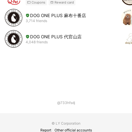
Coupons
Reward card
DOG ONE PLUS 麻布十番店
3,714 friends
DOG ONE PLUS 代官山店
4,048 friends
@733hfsdj
© LY Corporation
Report
Other official accounts