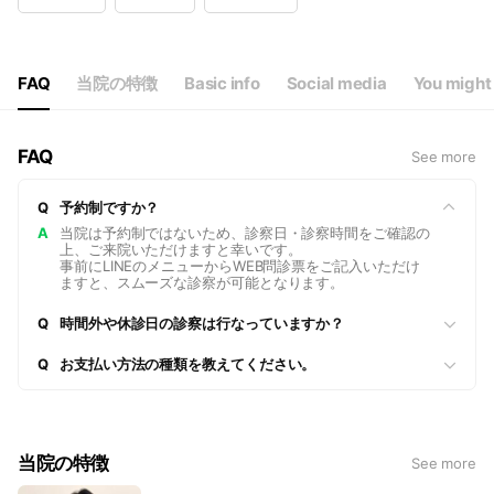
Wed
00:00 - 00:00
Thu
09:00 - 12:00,16:00 - 19:00
Fri
09:00 - 12:00,16:00 - 19:00
Sat
09:00 - 12:00,16:00 - 19:00
FAQ
当院の特徴
Basic info
Social media
You might 
祝日は午前のみの診療となります
FAQ
See more
Q
予約制ですか？
A
当院は予約制ではないため、診察日・診察時間をご確認の
上、ご来院いただけますと幸いです。
事前にLINEのメニューからWEB問診票をご記入いただけ
ますと、スムーズな診察が可能となります。
Q
時間外や休診日の診察は行なっていますか？
Q
お支払い方法の種類を教えてください。
当院の特徴
See more