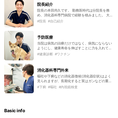
院長紹介
院長の本田尚久です。 勤務医時代は分院長を務
め、消化器科専門病院で経験を積みました。 大好
きな代々木上原の地に開業でき、とても幸せで
#
院長
#
自己紹介
す！ 地域の皆様に貢献できるよう頑張りますの
で、よろしくお願いいたします。 我が家のペッ
ト：保護犬・保護猫(インスタあげています) 趣
予防医療
味：サッカー(小中高大とサッカー部でした)、ス
当院は病気の治療だけではなく、病気にならない
イーツ食べる(ダイエット中)
ようにし、健康寿命を伸ばすことに力を入れてお
ります。 ・各種ワクチン接種 ・寄生虫予防 ・健
#
健康診断
#
ワクチン
康診断 ・栄養指導
消化器科専門外来
嘔吐や下痢などの消化器徴候(消化器症状)はよく
見られますが、長期化すると実はガンなどの重い
病気が隠れている可能性もあります。 当院では、
#
下痢
#
嘔吐
#
内視鏡検査
検査・診断・治療を一貫して行うことが可能で
す。
Basic info