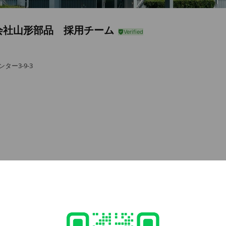
会社山形部品 採用チーム
ター3-9-3
休業
d
土曜日は休業
66