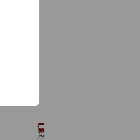
See more
中越運送 ー採用ー
317 friends