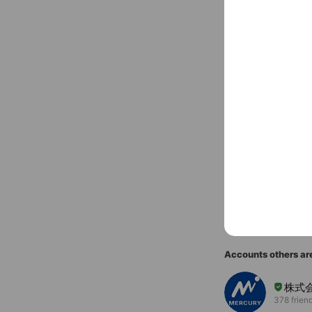
ypcp.co.jp/
〒990-007
You might like
Accounts others ar
株式
378 frien