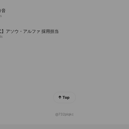
鈴音
ds
式】アソウ・アルファ 採用担当
ds
Top
@732plqkc