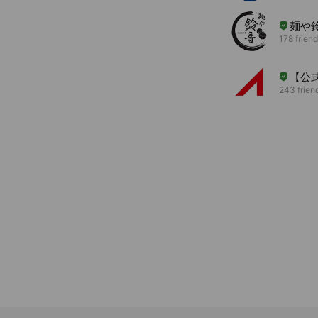
麺や
178 frien
【公
243 frien