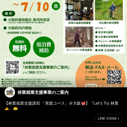
林業就業支援事業のご案内
【林業就業支援講習 「実践コース」＠大阪🐙】『Let's Try 林業
👍』😊
LINE VOOM
林業ってどんな仕事？