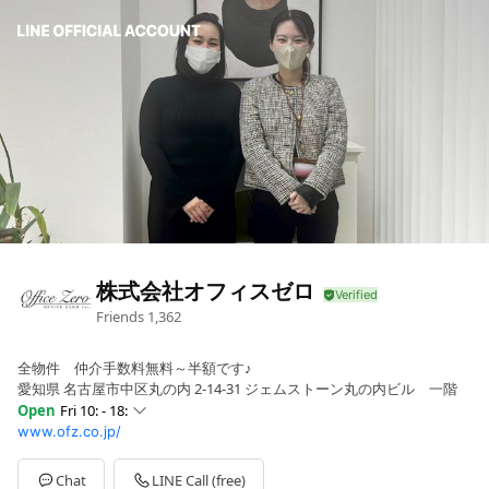
株式会社オフィスゼロ
Friends
1,362
全物件 仲介手数料無料～半額です♪
愛知県 名古屋市中区丸の内 2-14-31 ジェムストーン丸の内ビル 一階
Open
Fri 10: - 18:
www.ofz.co.jp/
Sun
10: - 18:
Mon
10: - 18:
Tue
10: - 18:
Chat
LINE Call (free)