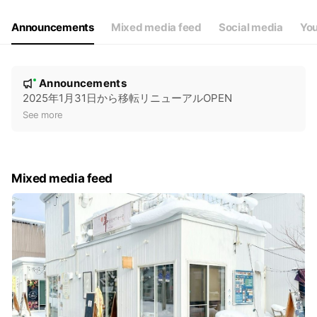
Announcements
Mixed media feed
Social media
You
N
Announcements
New
o
2025年1月31日から移転リニューアルOPEN
t
See more
i
c
e
Mixed media feed