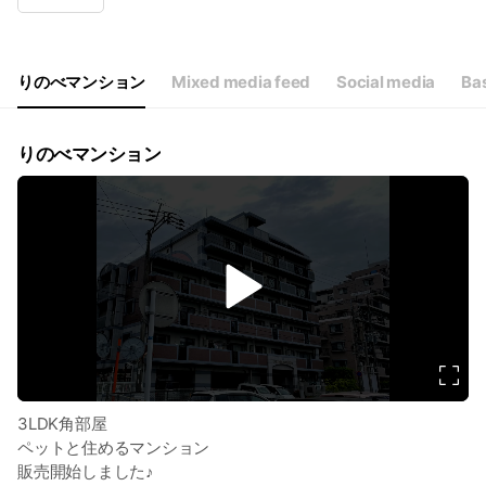
Wed
Closed
Thu
09:30 - 18:00
Fri
09:30 - 18:00
Sat
09:30 - 18:00
りのべマンション
Mixed media feed
Social media
Bas
【店休日】毎週水曜日、毎月第２・４火曜日
りのべマンション
v
i
d
e
o
3LDK角部屋
ペットと住めるマンション
販売開始しました♪