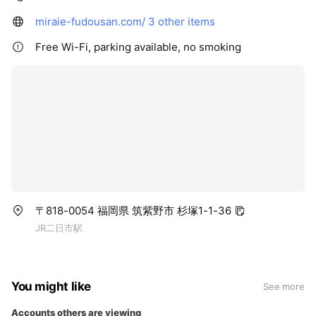
miraie-fudousan.com/
3 other items
Free Wi-Fi, parking available, no smoking
〒818-0054 福岡県 筑紫野市 杉塚1-1-36
JR二日市駅
You might like
See more
Accounts others are viewing