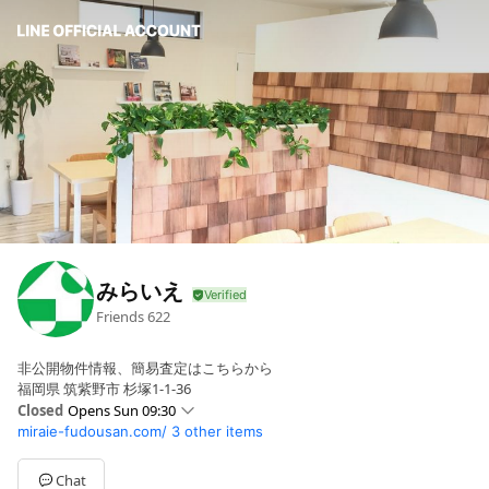
みらいえ
Friends
622
非公開物件情報、簡易査定はこちらから
福岡県 筑紫野市 杉塚1-1-36
Closed
Opens Sun 09:30
miraie-fudousan.com/
3 other items
Sun
09:30 - 18:00
Mon
09:30 - 18:00
Tue
09:30 - 18:00
Chat