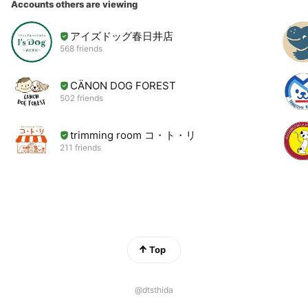
Accounts others are viewing
その経験から多頭暮らしの同居犬同士のイザコザ問題もお任せ
ください。
アイズドッグ春日井店
568 friends
まずは信頼関係を築き、自分がリーダーとなり群れを安心・安
全な状態に導くようにできれば色々な可能性が出てきます。
CÄNON DOG FOREST
502 friends
その方法を愛犬と御家族の性格やエネルギーに合わせてお教え
します。
trimming room コ・ト・リ
211 friends
今、保護犬を迎え入れる方が多いと思いますが、一般の方です
とかなり苦労されるケースも御座いますので、迎え入れる前の
御相談も承ります。
現在はお宅に訪問しての出張レッスンだけではなくて、
遠隔でLINEトークを利用した１ヶ月定額レッスンやオンライン
個別レッスンを行っております。
Top
以前から
“愛犬と愉しく暮らすための屋外教室”という屋外教室も毎月開
@dtsthida
催しています。