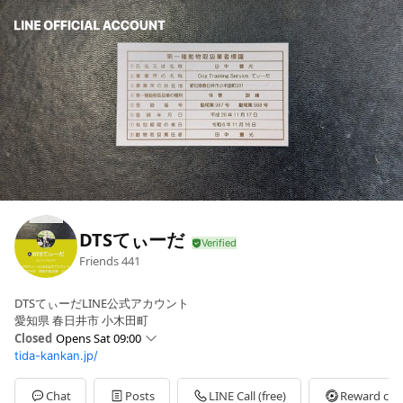
DTSてぃーだ
Friends
441
DTSてぃーだLINE公式アカウント
愛知県 春日井市 小木田町
Closed
Opens Sat 09:00
tida-kankan.jp/
Mon
09:00 - 20:00
Sat
09:00 - 22:00
Sun
09:00 - 18:00
Chat
Posts
LINE Call (free)
Reward car