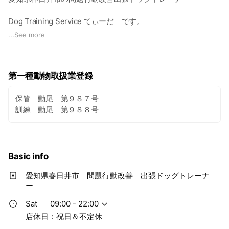
Dog Training Service てぃーだ です。
...
See more
臆病や攻撃的なワンコと飼い主様両方の意識改革・行動改善に
取り組みます。
第一種動物取扱業登録
当方は犬の氣力・感情を無くして飼いやすい犬をつくる事はし
ません。
保管 動尾 第９８７号
生き物としての個性を尊重して育成します。
訓練 動尾 第９８８号
そういう意味で、犬だけを変えるのではなくて、人間も一緒に
成長して頂きます。
犬の行動は、飼い主の思想や行動が、良くも悪くも影響しま
Basic info
す。
愛知県春日井市 問題行動改善 出張ドッグトレーナ
特に御家族に対して攻撃性がある場合、犬だけを正そうとする
ー
のではなくて、自分も含めた全体を見て、変えていかなけれ
ば、改善はあり得ません。
Sat
09:00 - 22:00
店休日：祝日＆不定休
犬の行動を変えたいのであれば、人間が思想や行動を、もう一