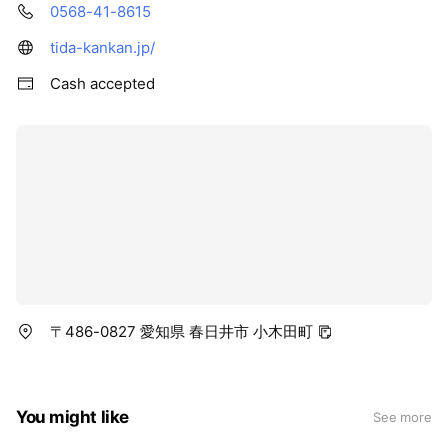
0568-41-8615
度深く見直す必要があります
tida-kankan.jp/
御家族の思想や行動を、変えてもらう必要もあるかと思いま
す。
Cash accepted
その決意があり、真剣に愛犬の事をお考えの方はご連絡くださ
い❗️❗️
愛犬の為に、ご自身が変わってみようと思われる方は、ご連絡
ください❗️❗️
てぃーだについて
https://tida-kankan.jp/about/index.html
自身も元保護犬の人や犬にガウガウするロットワイラーと直ぐ
〒486-0827 愛知県 春日井市 小木田町
に口が出ちゃうボーダーコリーという超個性的な犬たちと暮ら
しています。
この二頭は出来れば単頭で暮らした方が人も犬も楽出来ます
You might like
See more
が、かなり真剣に取り組み一緒に居られる状態にしました。