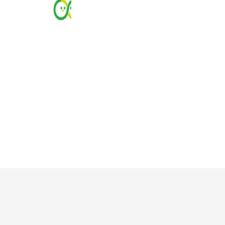
RCL
4,279 friends