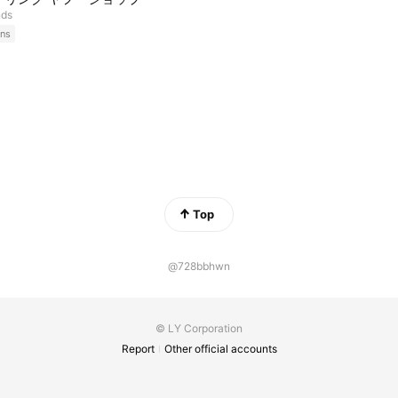
nds
ns
Top
@728bbhwn
© LY Corporation
Report
Other official accounts