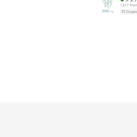
1,817 frie
Coupo