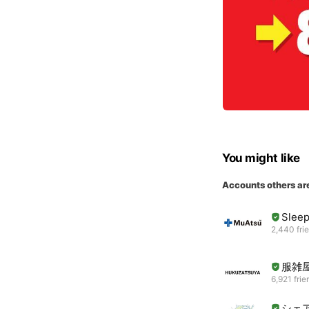
You might like
Accounts others ar
Slee
2,440 fri
服雑
6,921 frie
シェ