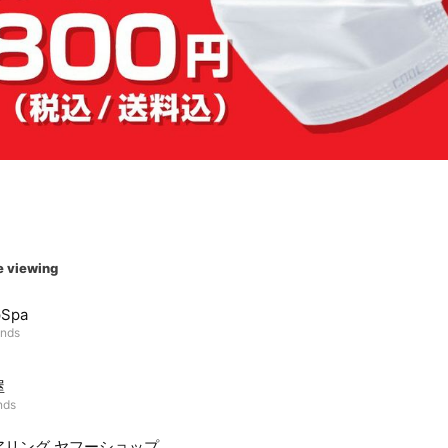
e viewing
pSpa
ends
屋
nds
アリング ヤフーショップ