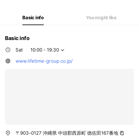
Thu
10:00 - 19:30
Fri
10:00 - 19:30
Sat
10:00 - 19:30
Basic info
You might like
Basic info
Sat
10:00 - 19:30
www.lifetime-group.co.jp/
〒903-0127 沖縄県 中頭郡西原町 徳佐田167番地