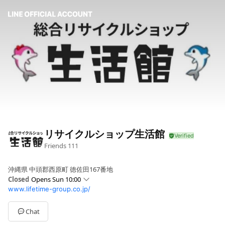
リサイクルショップ生活館
Friends
111
沖縄県 中頭郡西原町 徳佐田167番地
Closed
Opens Sun 10:00
www.lifetime-group.co.jp/
Sun
10:00 - 19:30
Mon
10:00 - 19:30
Tue
10:00 - 19:30
Chat
Wed
10:00 - 19:30