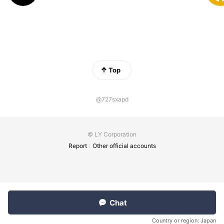
Top
@727sxapd
© LY Corporation
Report
Other official accounts
Chat
Country or region:
Japan