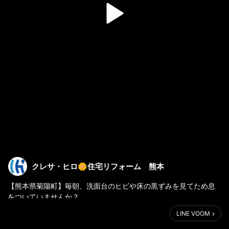
クレサ・ヒロ🌼住宅リフォーム 熊本
【熊本県菊陽町】毎朝、洗面台のヒビや床の黒ずみを見てため息
をついていませんか？
築年数が経った古い洗面所も、ホテルみたいな最新空間に大激変
LINE VOOM
します✨
「でも、水回りのリフォームって高いんでしょ…？」