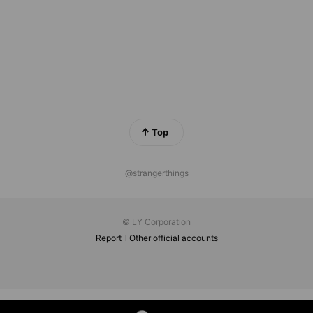
Top
@strangerthings
© LY Corporation
Report
Other official accounts