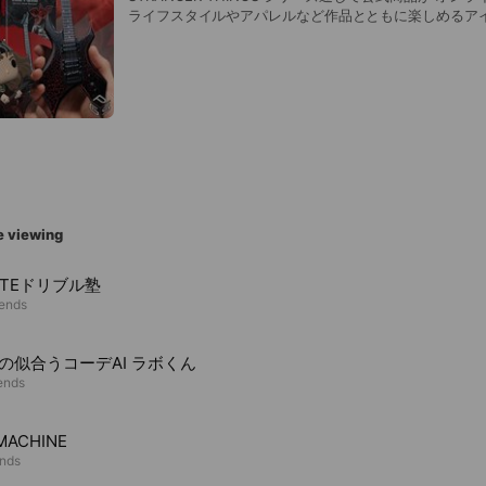
ライフスタイルやアパレルなど作品とともに楽しめるア
いたしました!! こだわりいっぱいの特設ページにも
e viewing
ATEドリブル塾
iends
Oの似合うコーデAI ラボくん
iends
MACHINE
ends