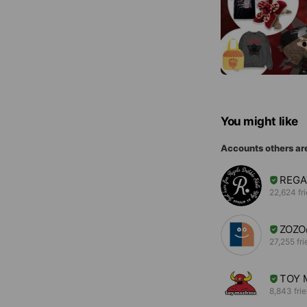
You might like
Accounts others ar
REG
22,624 fr
ZOZ
27,255 fr
TOY 
8,843 fri