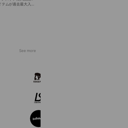
イテムが過去最大入荷
遊びに来てくださいね👹
See more
EGOZARU FUKUOKA
10,492 friends
Coupons
Reward card
LUZeSOMBRA
6,758 friends
ballaholic
3,707 friends