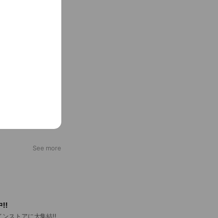
See more
!!
ラインストアに大集結!!