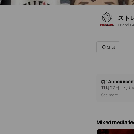
ストレ
Friends
4
Chat
N
Announcem
New
o
11月27日 つ
t
See more
i
c
e
Mixed media fe