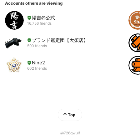
Accounts others are viewing
陽吉@公式
16,756 friends
ブランド鑑定団【大須店】
590 friends
Nine2
602 friends
Top
@726qwulf