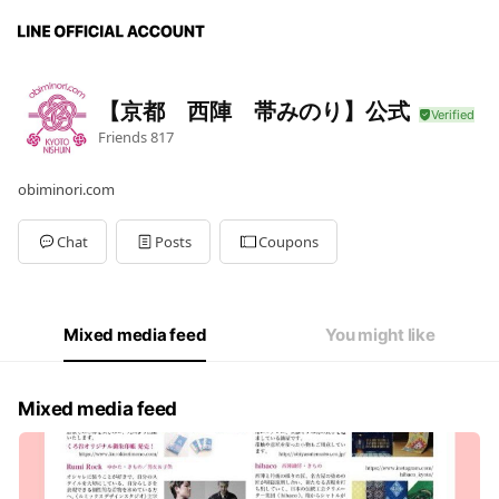
【京都 西陣 帯みのり】公式
Friends
817
obiminori.com
Chat
Posts
Coupons
Mixed media feed
You might like
Mixed media feed